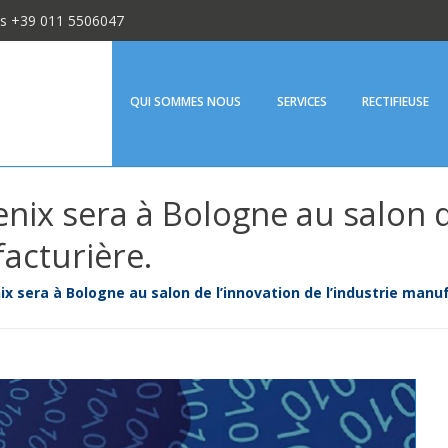
us +39 011 5506047
Fenix Srl
QUI SOMMES NOUS
SERVICES
RECTIFIEUSE
nix sera à Bologne au salon d
facturière.
ix sera à Bologne au salon de l’innovation de l’industrie manu