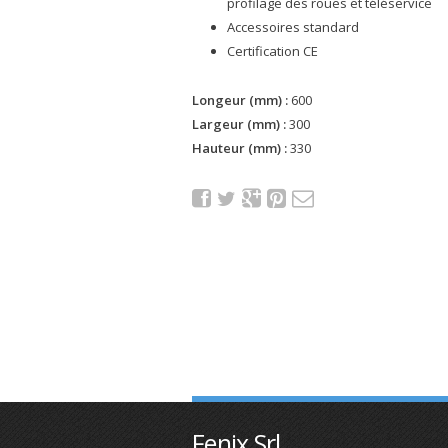
profilage des roues et téléservice
Accessoires standard
Certification CE
Longeur (mm) :
600
Largeur (mm) :
300
Hauteur (mm) :
330
Fenix Srl