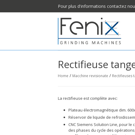
Pour plus d'informations contactez no
Rectifieuse tange
/
/
Home
Macchine revisionate
Rectifieuses 
La rectifieuse est complète avec:
Plateau électromagnétique dim. 60
Réservoir de liquide de refroidisse
CNC Siemens Solution Line, pour le 
des phases du cycle des opérations