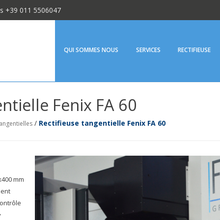
us +39 011 5506047
Fenix Srl
QUI SOMMES NOUS
SERVICES
RECTIFIEUSE
ntielle Fenix FA 60
/
Rectifieuse tangentielle Fenix FA 60
tangentielles
0x400 mm
ment
contrôle
,