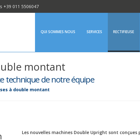
us +39 011 5506047
Fenix Srl
QUI SOMMES NOUS
SERVICES
RECTIFIEUSE
double montant
nce technique de notre équipe
uses à double montant
Les nouvelles machines Double Upright sont conçues par
n