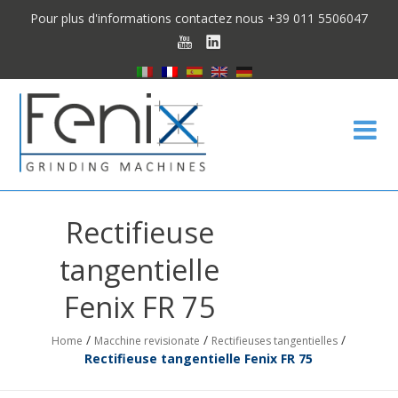
Pour plus d'informations contactez nous +39 011 5506047
Fen
Rectifieuse
tangentielle
Fenix FR 75
/
/
/
Home
Macchine revisionate
Rectifieuses tangentielles
Rectifieuse tangentielle Fenix FR 75