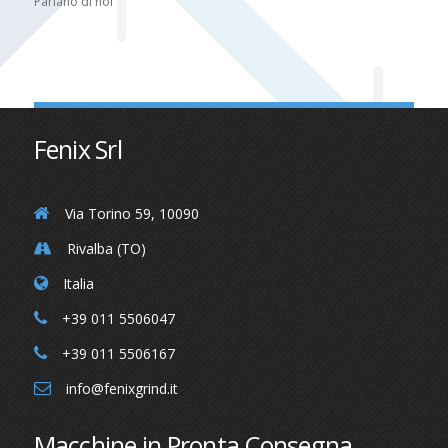
Parlano di noi
Fenix Srl
Via Torino 59, 10090
Rivalba (TO)
Italia
+39 011 5506047
+39 011 5506167
info@fenixgrind.it
Macchine in Pronta Consegna