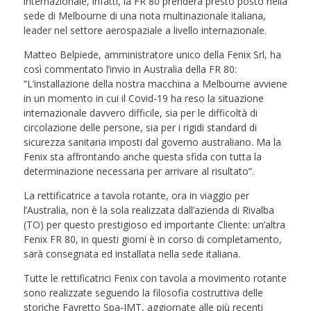
internazionale, infatti, la FR 80 prenderà presto posto nella
sede di Melbourne di una nota multinazionale italiana,
leader nel settore aerospaziale a livello internazionale.
Matteo Belpiede, amministratore unico della Fenix Srl, ha
così commentato l’invio in Australia della FR 80:
“L’installazione della nostra macchina a Melbourne avviene
in un momento in cui il Covid-19 ha reso la situazione
internazionale davvero difficile, sia per le difficoltà di
circolazione delle persone, sia per i rigidi standard di
sicurezza sanitaria imposti dal governo australiano. Ma la
Fenix sta affrontando anche questa sfida con tutta la
determinazione necessaria per arrivare al risultato”.
La rettificatrice a tavola rotante, ora in viaggio per
l’Australia, non è la sola realizzata dall’azienda di Rivalba
(TO) per questo prestigioso ed importante Cliente: un’altra
Fenix FR 80, in questi giorni è in corso di completamento,
sarà consegnata ed installata nella sede italiana.
Tutte le rettificatrici Fenix con tavola a movimento rotante
sono realizzate seguendo la filosofia costruttiva delle
storiche Favretto Spa-IMT, aggiornate alle più recenti