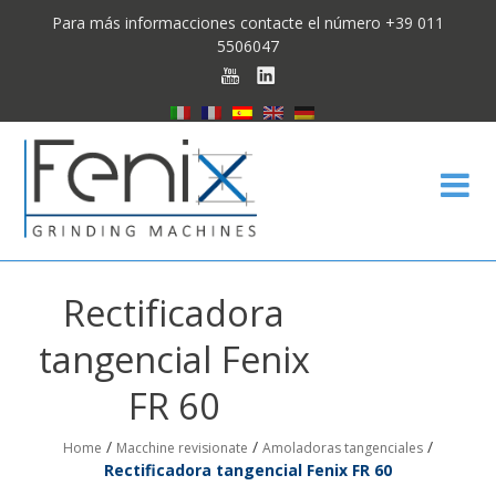
Para más informacciones contacte el número +39 011
5506047
Fen
Rectificadora
tangencial Fenix
FR 60
/
/
/
Home
Macchine revisionate
Amoladoras tangenciales
Rectificadora tangencial Fenix FR 60